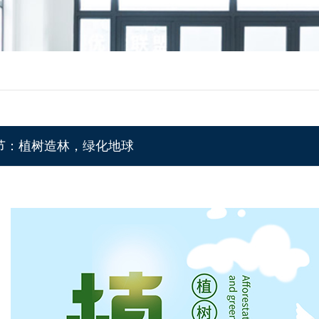
节：植树造林，绿化地球