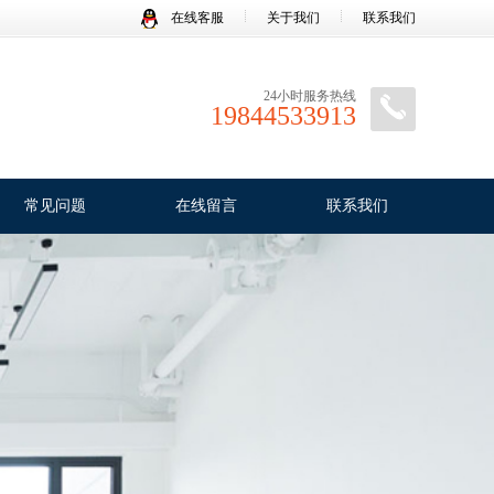
在线客服
关于我们
联系我们
24小时服务热线
19844533913
常见问题
在线留言
联系我们